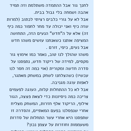
לחנך גור אבל ההתמדה משתלמת וזה תמיד 
אהבה ושמחה בלי גבול בבית.
אבל לא על גורי כלבים רציתי לכתוב (למרות 
שזה כיף ואני יכולה עד מחר לחפור כמה כיף 
זה) אלא על ה"חדש" הנעים הזה, התחושה 
המציפה אותנו כשאנחנו עושים משהו חדש 
אבל נעים, כיפי, זורם .
משהו שהולך לנו טוב, נאמר כמו אימוץ גור 
מקסים, למידה של ריקוד חדש, נתפסנו על 
סדרה חדשה ומקורית (אוי כמה זה חסר לנו 
עכשיו) כשהצלחנו לשחק במשחק מאתגר, 
לאפות עוגה מגניבה.
אבל לא כל ההתחלות קלות, העוגה לפעמים 
צריכה כמה ניסיונות כדי לצאת פצצה, הגור 
אילוף, הריקוד אלף חזרות, המשחק מצליח 
אחרי שנפסלנו בפעם המאתיים, והסדרה זו 
שתפסנו היא אחרי עשר התחלות של סדרות 
משעממות וחוזרות על עצמן נכון?