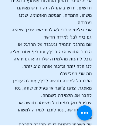
אז מניסיוני בהמון התחלות ואימוץ הרגלים 
חדשים, חדש בהתחלה זה דורש מאיתנו 
משהו, התמדה, הפסקת האוטומט שלנו 
ועבודה 
אני גיליתי שכדי לא להתייאש צריך שיהיה 
גם כיף לכל למידה חדשה
אם נתרגל ונתמיד ונעבוד על ההרגל או 
הדבר החדש הזה בכיף, עם כיף צמוד אליו, 
נוכל ליהנות מהלמידה שלו והיא גם תהיה 
לנו קלה יותר ונזכור אותה טוב יותר.
מה אני ממליצה?
הפכו כל למידה חדשה לכיף, אם זה עדיין 
מאתגר, צרפו צ'ופר או פעילות שווה, נסו 
לחבר את הלמידה לשמחה.
צרפו פינוק בסיום כל משימה חדשה או 
למידה חדשה, נסו לחבר למידה למשהו 
מהנה.
אל תשכחו ליהנות כי זו הסיבה להרבה 
דברים שאנחנו עושים.