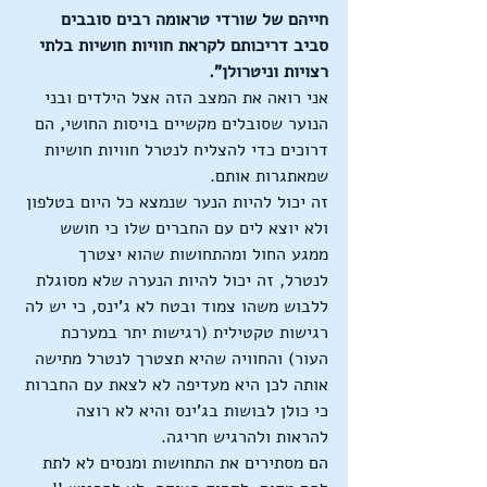
חייהם של שורדי טראומה רבים סובבים 
סביב דריכותם לקראת חוויות חושיות בלתי 
רצויות וניטרולן".
אני רואה את המצב הזה אצל הילדים ובני 
הנוער שסובלים מקשיים בויסות החושי, הם 
דרוכים כדי להצליח לנטרל חוויות חושיות 
שמאתגרות אותם.
זה יכול להיות הנער שנמצא כל היום בטלפון 
ולא יוצא לים עם החברים שלו כי חושש 
ממגע החול ומהתחושות שהוא יצטרך 
לנטרל, זה יכול להיות הנערה שלא מסוגלת 
ללבוש משהו צמוד ובטח לא ג'ינס, כי יש לה 
רגישות טקטילית (רגישות יתר במערכת 
העור) והחוויה שהיא תצטרך לנטרל מתישה 
אותה לכן היא מעדיפה לא לצאת עם החברות 
כי כולן לבושות בג'ינס והיא לא רוצה 
להראות ולהרגיש חריגה.
הם מסתירים את התחושות ומנסים לא לתת 