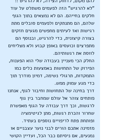
להם מקום, לדחוק הצידה, לא להרגיש !!
"לא להרגיש" הזה לפעמים משתלט על עוד 
חלקים בחייהם. הם לא נמצאים בתוך הגוף 
שלהם, הם מתנתקים ולפעמים סובלים מתת 
רגישות ואז לעיתים מחפשים מגעים חזקים 
בצורה קיצונית, כדי להרגיש, ובנוסף הם 
מתפרצים וכועסים באופן קבוע ולא מצליחים 
לווסת את רגשותיהם.
החלק הכי מעניין בעבודה שלי הוא הפענוח, 
הפירוק של התחושות באמצעות כלים כמו 
התמקדות, תרגולי נשימה, דמיון מודרך תוך 
כדי מגע עמוק ממש.
דרך בחינה של התחושות וחיבור לגוף, אנחנו 
פותחים צוהר אל עולם שמחבר בין גוף 
לרגשות, וכך דרך עבודה על הגוף מאפשרת 
שחרור והכרת רגשות, מתן לגיטימציה 
ופותחת פתח לריפויים נוספים בעתיד.
מזמינה אתכם הורים לבני נוער עצבניים או 
נמנעים, אם ניסיתם כבר הכל, ועדיין הקושי 