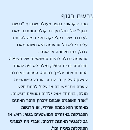
נרשם בגוף
מסר שקראתי בספר מעולה שנקרא "נרשם 
בגוף" של בסל ואן דר קולק ומתחבר מאוד 
לעבודה שלי בקליניקה ואני רוצה להרחיב 
עליו כי לא כל טראומה היא משהו מאוד 
גדול, כמו מלחמה או אונס .
טראומה יכולה להיות סיטואציה של השפלה 
חברתית בבית הספר, מילה לא יפה שאחד 
המורים אמר עלייך בכיתה, סמכות בעבודה 
שצעקה עלייך כי שגית  או כל סיטואציה 
שאתה מתבייש בה או עלול להיות חלש 
מולה, במיוחד אצל ילדים ואנשים רגישים.
"אחד האופנים שבהם זיכרון חוסר האונים 
מאוחסן הוא כמתח שרירי, או הרגשת 
התפרקות באזורים המושפעים בגוף: ראש או 
גב לנפגעי תאונות דרכים, אברי מין לנפגעי 
התעללות מינית וכו'.