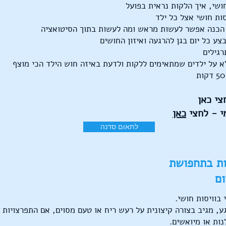
חושי, איך הלקות נראית בפועל
סות חושי אצל כל ילד
 הכנה אפשר לעשות מראש ומה לעשות בתוך הסיטואציה
צע כל יום בגן להרגעה ואיזון החושים
רגילים
א על ילדים שמתאימים ללקות ולדעת באיזה חוש הילד הכי מוצף
חצי
כאן
י - לחצי
כאן
לתאום סדנה
ות בתחפושת
ום
 בוויסות חושי.
ע, מגיב בצורה קיצונית על רעש ריח או טעם מסוים, אם התפרצויות
ות או מיואשים.