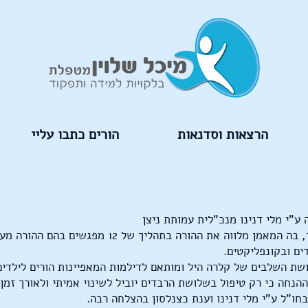
הרצאות וסדנאות
הורים כתבו עליי
האימון הוא התערבות קצרת מועד, בה המאמן מלווה את ההור
ים ובקונפליקטים.
שת השלבים של קלרה היל ומותאם לדילמות המאפיינות הורים לילדים 
הנחה כי רק טיפול בשלושת הרבדים יוביל לשינוי אמיתי ולאורך זמן.
חו"ל ע"י מלי דנינו וענת כצנלסון בהצלחה רבה.